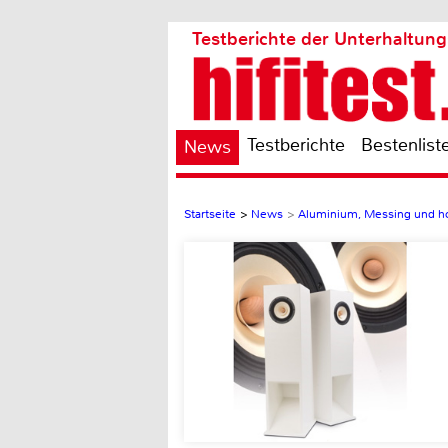
Testberichte der Unterhaltung
Testberichte
Bestenlist
News
Startseite
>
News
>
Aluminium, Messing und ho