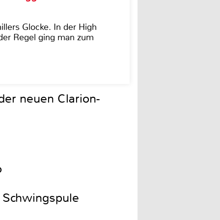
illers Glocke. In der High
In der Regel ging man zum
der neuen Clarion-
o
ur Schwingspule