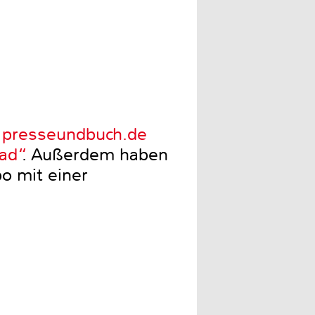
r
presseundbuch.de
ead“
. Außerdem haben
bo mit einer