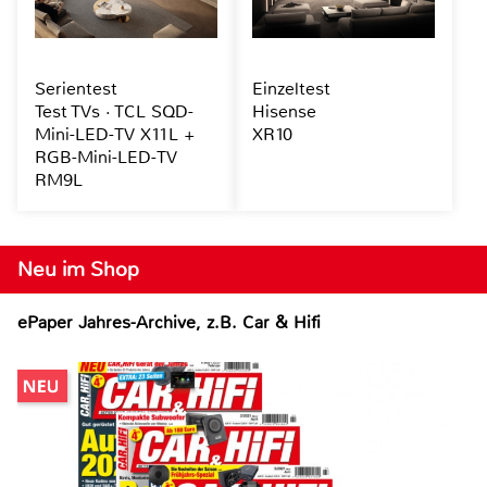
Serientest
Einzeltest
Test TVs · TCL SQD-
Hisense
Mini-LED-TV X11L +
XR10
RGB-Mini-LED-TV
RM9L
Neu im Shop
ePaper Jahres-Archive, z.B. Car & Hifi