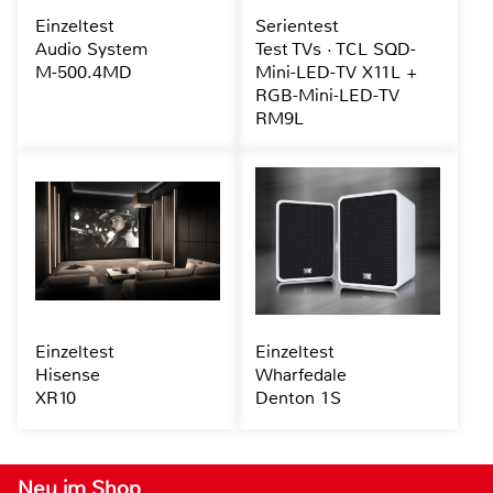
Einzeltest
Serientest
Audio System
Test TVs · TCL SQD-
M-500.4MD
Mini-LED-TV X11L +
RGB-Mini-LED-TV
RM9L
Einzeltest
Einzeltest
Hisense
Wharfedale
XR10
Denton 1S
Neu im Shop