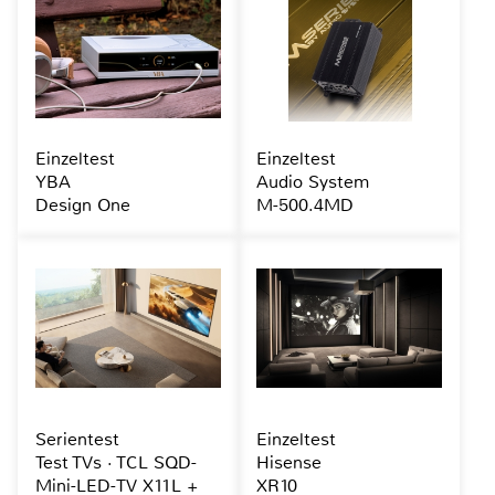
Einzeltest
Einzeltest
YBA
Audio System
Design One
M-500.4MD
Serientest
Einzeltest
Test TVs · TCL SQD-
Hisense
Mini-LED-TV X11L +
XR10