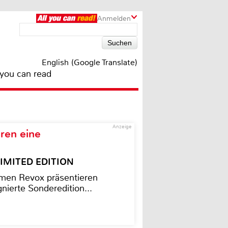
Anmelden
English (Google Translate)
 you can read
Anzeige
ren eine
– LIMITED EDITION
men Revox präsentieren
nierte Sonderedition...