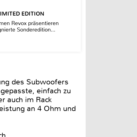
– LIMITED EDITION
men Revox präsentieren
nierte Sonderedition...
rung des Subwoofers
ngepasste, einfach zu
ber auch im Rack
Leistung an 4 Ohm und
ch.