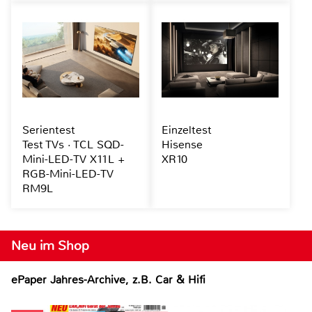
Serientest
Einzeltest
Test TVs · TCL SQD-
Hisense
Mini-LED-TV X11L +
XR10
RGB-Mini-LED-TV
RM9L
Neu im Shop
ePaper Jahres-Archive, z.B. Car & Hifi