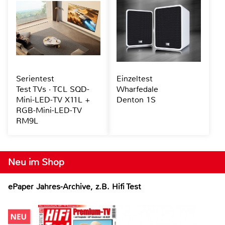
Serientest
Einzeltest
Test TVs · TCL SQD-
Wharfedale
Mini-LED-TV X11L +
Denton 1S
RGB-Mini-LED-TV
RM9L
Neu im Shop
ePaper Jahres-Archive, z.B. Hifi Test