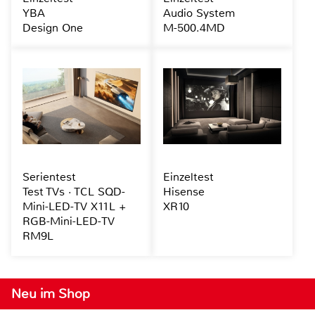
YBA
Audio System
Design One
M-500.4MD
Serientest
Einzeltest
Test TVs · TCL SQD-
Hisense
Mini-LED-TV X11L +
XR10
RGB-Mini-LED-TV
RM9L
Neu im Shop