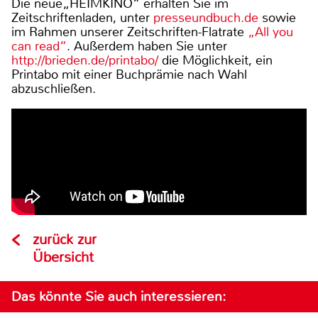
Die neue„HEIMKINO“ erhalten Sie im
Zeitschriftenladen, unter
presseundbuch.de
sowie
im Rahmen unserer Zeitschriften-Flatrate
„All you
can read“
. Außerdem haben Sie unter
http://brieden.de/printabo/
die Möglichkeit, ein
Printabo mit einer Buchprämie nach Wahl
abzuschließen.
zurück zur
Übersicht
Das könnte Sie auch interessieren: