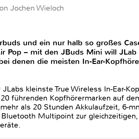
von Jochen Wieloch
arbuds und ein nur halb so großes Cas
ir Pop – mit den JBuds Mini will JLab
ei denen die meisten In-Ear-Kopfhöre
r JLabs kleinste True Wireless In-Ear-Ko
n 20 führenden Kopfhörermarken auf dem
mehr als 20 Stunden Akkulaufzeit, 6-mm
luetooth Multipoint zur gleichzeitigen,
eräte.