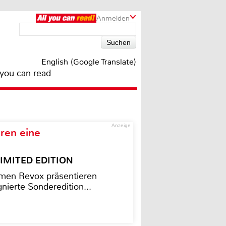
Anmelden
English (Google Translate)
 you can read
Anzeige
ren eine
– LIMITED EDITION
men Revox präsentieren
nierte Sonderedition...