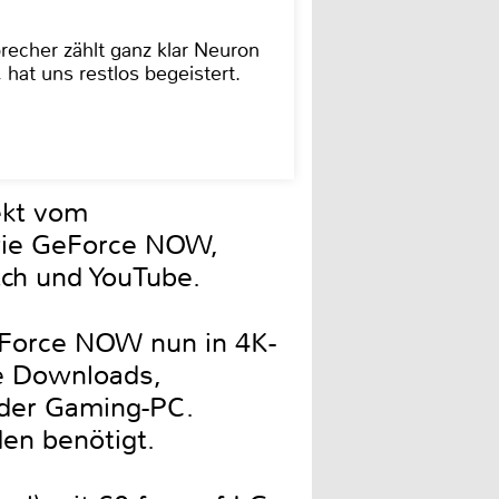
cher zählt ganz klar Neuron
hat uns restlos begeistert.
ekt vom
 wie GeForce NOW,
tch und YouTube.
eForce NOW nun in 4K-
he Downloads,
oder Gaming-PC.
den benötigt.