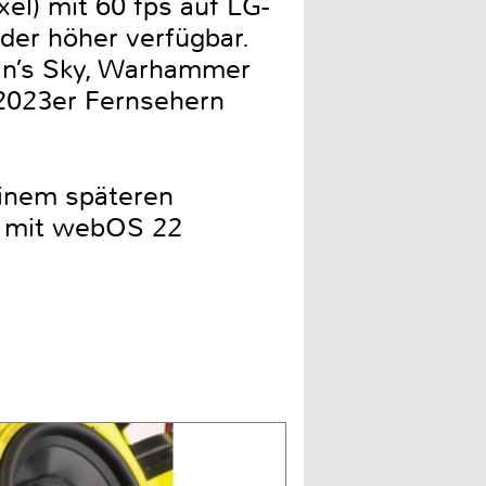
el) mit 60 fps auf LG-
der höher verfügbar.
an’s Sky, Warhammer
 2023er Fernsehern
inem späteren
2 mit webOS 22