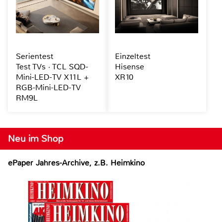
Serientest
Einzeltest
Test TVs · TCL SQD-
Hisense
Mini-LED-TV X11L +
XR10
RGB-Mini-LED-TV
RM9L
Neu im Shop
ePaper Jahres-Archive, z.B. Heimkino