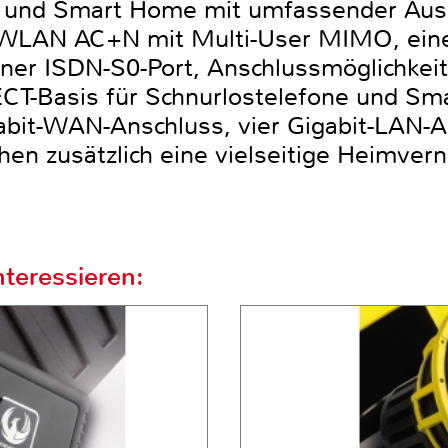
und Smart Home mit umfassender Auss
d WLAN AC+N mit Multi-User MIMO, ein
erner ISDN-S0-Port, Anschlussmöglichkei
ECT-Basis für Schnurlostelefone und Sm
bit-WAN-Anschluss, vier Gigabit-LAN-A
hen zusätzlich eine vielseitige Heimver
teressieren: