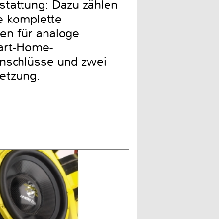
tattung: Dazu zählen
e komplette
ten für analoge
art-Home-
nschlüsse und zwei
netzung.