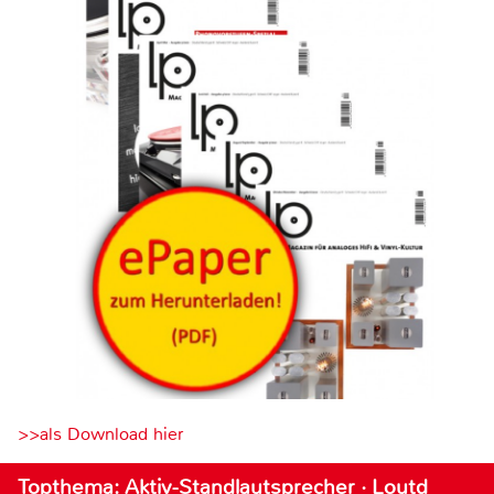
>>als Download hier
Topthema: Aktiv-Standlautsprecher · Loutd