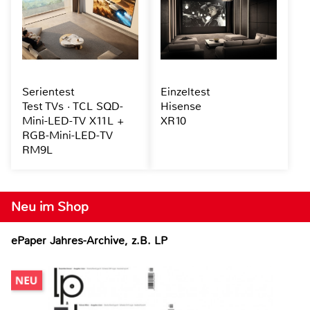
Serientest
Einzeltest
Test TVs · TCL SQD-
Hisense
Mini-LED-TV X11L +
XR10
RGB-Mini-LED-TV
RM9L
Neu im Shop
ePaper Jahres-Archive, z.B. LP