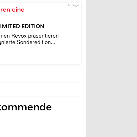
Anzeige
ren eine
– LIMITED EDITION
men Revox präsentieren
nierte Sonderedition...
t kommende