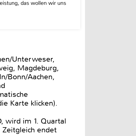
istung, das wollen wir uns
emen/Unterweser,
weig, Magdeburg,
öln/Bonn/Aachen,
nd
ematische
e Karte klicken).
 wird im 1. Quartal
 Zeitgleich endet