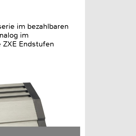
rserie im bezahlbaren
Analog im
ie ZXE Endstufen