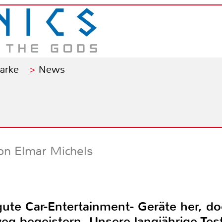
Marke
News
on Elmar Michels
gute Car-Entertainment- Geräte her, d
weg begeistern. Unsere langjährige Tes