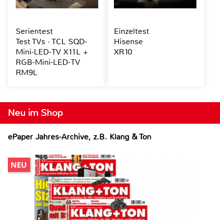
Serientest
Einzeltest
Test TVs · TCL SQD-
Hisense
Mini-LED-TV X11L +
XR10
RGB-Mini-LED-TV
RM9L
Neu im Shop
ePaper Jahres-Archive, z.B. Klang & Ton