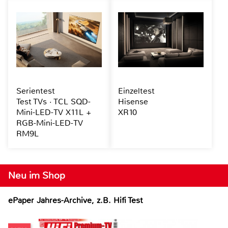
Serientest
Einzeltest
Test TVs · TCL SQD-
Hisense
Mini-LED-TV X11L +
XR10
RGB-Mini-LED-TV
RM9L
Neu im Shop
ePaper Jahres-Archive, z.B. Hifi Test