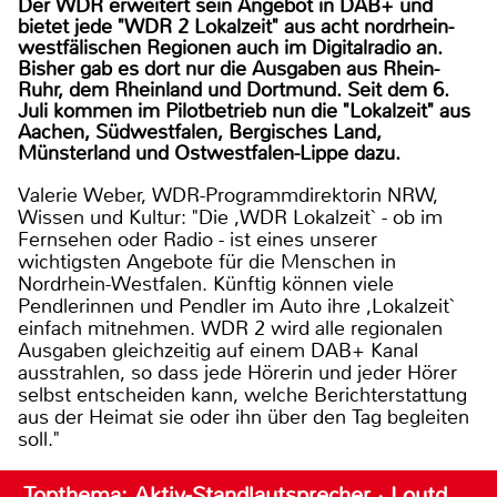
Der WDR erweitert sein Angebot in DAB+ und
bietet jede "WDR 2 Lokalzeit" aus acht nordrhein-
westfälischen Regionen auch im Digitalradio an.
Bisher gab es dort nur die Ausgaben aus Rhein-
Ruhr, dem Rheinland und Dortmund. Seit dem 6.
Juli kommen im Pilotbetrieb nun die "Lokalzeit" aus
Aachen, Südwestfalen, Bergisches Land,
Münsterland und Ostwestfalen-Lippe dazu.
Valerie Weber, WDR-Programmdirektorin NRW,
Wissen und Kultur: "Die ,WDR Lokalzeit` - ob im
Fernsehen oder Radio - ist eines unserer
wichtigsten Angebote für die Menschen in
Nordrhein-Westfalen. Künftig können viele
Pendlerinnen und Pendler im Auto ihre ,Lokalzeit`
einfach mitnehmen. WDR 2 wird alle regionalen
Ausgaben gleichzeitig auf einem DAB+ Kanal
ausstrahlen, so dass jede Hörerin und jeder Hörer
selbst entscheiden kann, welche Berichterstattung
aus der Heimat sie oder ihn über den Tag begleiten
soll."
Topthema: Aktiv-Standlautsprecher · Loutd