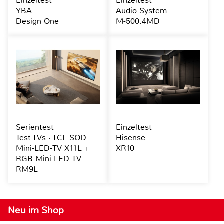
Einzeltest
Einzeltest
YBA
Audio System
Design One
M-500.4MD
Serientest
Einzeltest
Test TVs · TCL SQD-
Hisense
Mini-LED-TV X11L +
XR10
RGB-Mini-LED-TV
RM9L
Neu im Shop