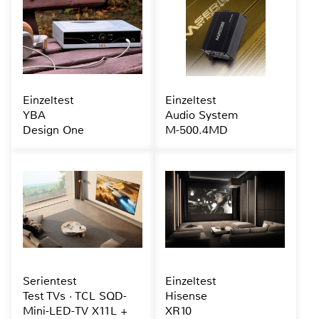
Einzeltest
Einzeltest
YBA
Audio System
Design One
M-500.4MD
Serientest
Einzeltest
Test TVs · TCL SQD-
Hisense
Mini-LED-TV X11L +
XR10