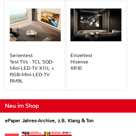
Serientest
Einzeltest
Test TVs · TCL SQD-
Hisense
Mini-LED-TV X11L +
XR10
RGB-Mini-LED-TV
RM9L
Neu im Shop
ePaper Jahres-Archive, z.B. Klang & Ton