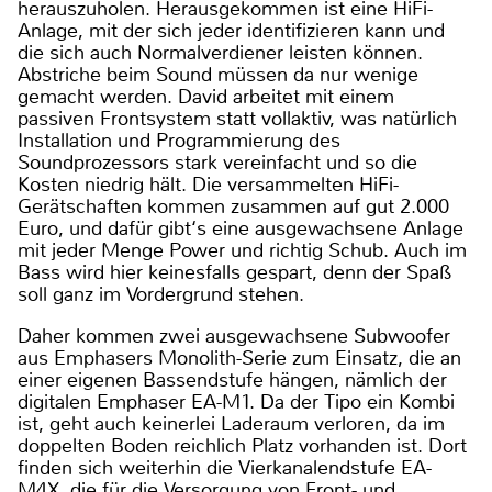
herauszuholen. Herausgekommen ist eine HiFi-
Anlage, mit der sich jeder identifizieren kann und
die sich auch Normalverdiener leisten können.
Abstriche beim Sound müssen da nur wenige
gemacht werden. David arbeitet mit einem
passiven Frontsystem statt vollaktiv, was natürlich
Installation und Programmierung des
Soundprozessors stark vereinfacht und so die
Kosten niedrig hält. Die versammelten HiFi-
Gerätschaften kommen zusammen auf gut 2.000
Euro, und dafür gibt‘s eine ausgewachsene Anlage
mit jeder Menge Power und richtig Schub. Auch im
Bass wird hier keinesfalls gespart, denn der Spaß
soll ganz im Vordergrund stehen.
Daher kommen zwei ausgewachsene Subwoofer
aus Emphasers Monolith-Serie zum Einsatz, die an
einer eigenen Bassendstufe hängen, nämlich der
digitalen Emphaser EA-M1. Da der Tipo ein Kombi
ist, geht auch keinerlei Laderaum verloren, da im
doppelten Boden reichlich Platz vorhanden ist. Dort
finden sich weiterhin die Vierkanalendstufe EA-
M4X, die für die Versorgung von Front- und