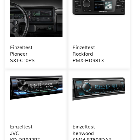
Einzeltest
Einzeltest
Pioneer
Rockford
SXT-C10PS
PMX-HD9813
Einzeltest
Einzeltest
JVC
Kenwood
KD-DB922BT
KMM-BT508DAB