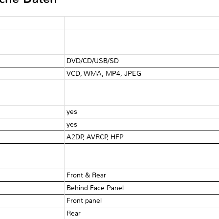
DVD/CD/USB/SD
VCD, WMA, MP4, JPEG
yes
yes
A2DP, AVRCP, HFP
Front & Rear
Behind Face Panel
Front panel
Rear