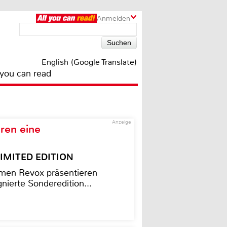
Anmelden
English (Google Translate)
 you can read
Anzeige
ren eine
– LIMITED EDITION
men Revox präsentieren
nierte Sonderedition...