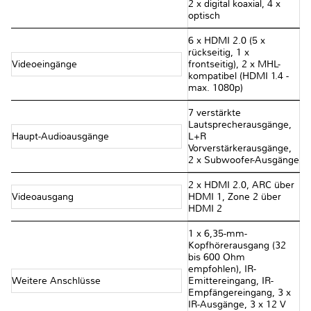
2 x digital koaxial, 4 x
optisch
6 x HDMI 2.0 (5 x
rückseitig, 1 x
Videoeingänge
frontseitig), 2 x MHL-
kompatibel (HDMI 1.4 -
max. 1080p)
7 verstärkte
Lautsprecherausgänge,
Haupt-Audioausgänge
L+R
Vorverstärkerausgänge,
2 x Subwoofer-Ausgänge
2 x HDMI 2.0, ARC über
Videoausgang
HDMI 1, Zone 2 über
HDMI 2
1 x 6,35-mm-
Kopfhörerausgang (32
bis 600 Ohm
empfohlen), IR-
Weitere Anschlüsse
Emittereingang, IR-
Empfängereingang, 3 x
IR-Ausgänge, 3 x 12 V