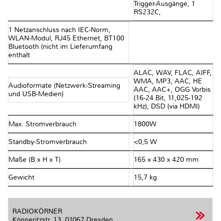
Trigger-Ausgänge, 1
RS232C,
1 Netzanschluss nach IEC-Norm,
WLAN-Modul, RJ45 Ethernet, BT100
Bluetooth (nicht im Lieferumfang
enthalt
ALAC, WAV, FLAC, AIFF,
WMA, MP3, AAC, HE
Audioformate (Netzwerk-Streaming
AAC, AAC+, OGG Vorbis
und USB-Medien)
(16-24 Bit, 11,025-192
kHz), DSD (via HDMI)
Max. Stromverbrauch
1800W
Standby-Stromverbrauch
<0,5 W
Maße (B x H x T)
165 x 430 x 420 mm
Gewicht
15,7 kg
RADIOKÖRNER
Könneritzstr. 13,
01067 Dresden