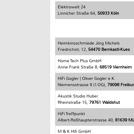
Elektrowelt 24
Linnicher Straße 64,
50933 Köln
Heimkinoschmiede Jörg Michels
Friedrichstr, 12,
54470 Bernkastl-Kues
Home Tech Plus GmbH
Anne Frank Straße 8,
68519 Viernheim
HiFi Gogler | Oliver Gogler e.K.
Niemensstrasse 9 (1.OG),
79098 Freiburg
Akustik Studio Huber
Rheinstraße 15,
79761 Waldshut
HiFi Treffpunkt
Albert-Roßhaupterstrasse 40,
81639 M
M & K Hifi GmbH