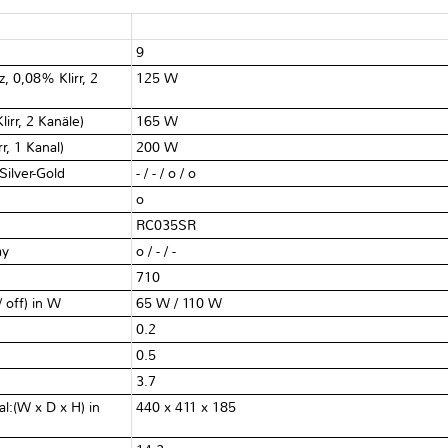
9
, 0,08% Klirr, 2
125 W
irr, 2 Kanäle)
165 W
r, 1 Kanal)
200 W
 Silver-Gold
- / - / o / o
o
RC035SR
ay
o / - / -
710
 off) in W
65 W / 110 W
0.2
0.5
3.7
:(W x D x H) in
440 x 411 x 185