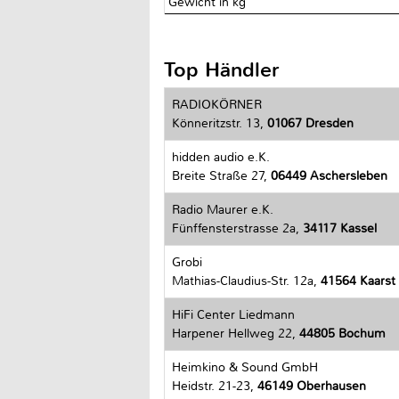
Gewicht in kg
Top Händler
RADIOKÖRNER
Könneritzstr. 13,
01067 Dresden
hidden audio e.K.
Breite Straße 27,
06449 Aschersleben
Radio Maurer e.K.
Fünffensterstrasse 2a,
34117 Kassel
Grobi
Mathias-Claudius-Str. 12a,
41564 Kaarst
HiFi Center Liedmann
Harpener Hellweg 22,
44805 Bochum
Heimkino & Sound GmbH
Heidstr. 21-23,
46149 Oberhausen