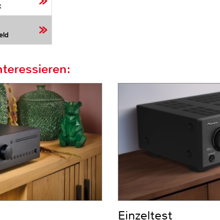
t
eld
teressieren:
Einzeltest