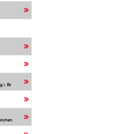
 i. Br.
ünchen