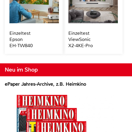
Einzeltest
Einzeltest
Epson
ViewSonic
EH-TW840
X2-4KE-Pro
Neu im Shop
ePaper Jahres-Archive, z.B. Heimkino