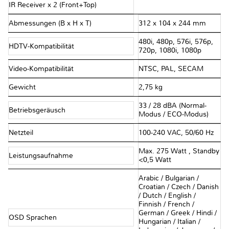
IR Receiver x 2 (Front+Top)
Abmessungen (B x H x T)
312 x 104 x 244 mm
480i, 480p, 576i, 576p,
HDTV-Kompatibilität
720p, 1080i, 1080p
Video-Kompatibilität
NTSC, PAL, SECAM
Gewicht
2,75 kg
33 / 28 dBA (Normal-
Betriebsgeräusch
Modus / ECO-Modus)
Netzteil
100-240 VAC, 50/60 Hz
Max. 275 Watt , Standby
Leistungsaufnahme
<0,5 Watt
Arabic / Bulgarian /
Croatian / Czech / Danish
/ Dutch / English /
Finnish / French /
German / Greek / Hindi /
OSD Sprachen
Hungarian / Italian /