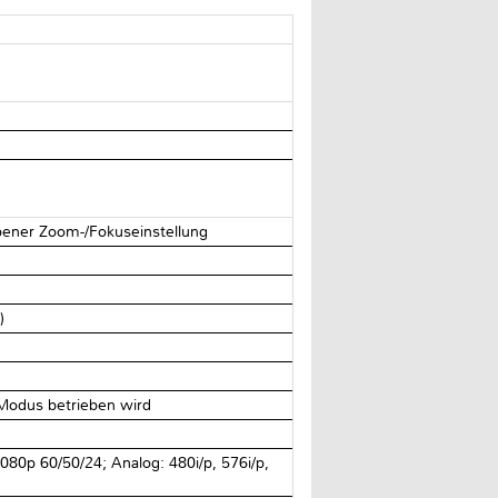
bener Zoom-/Fokuseinstellung
)
Modus betrieben wird
1080p 60/50/24; Analog: 480i/p, 576i/p,