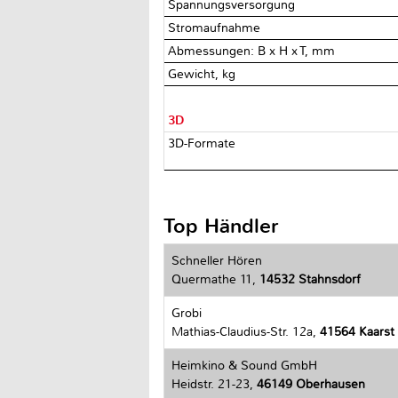
Spannungsversorgung
Stromaufnahme
Abmessungen: B x H x T, mm
Gewicht, kg
3D
3D-Formate
Top Händler
Schneller Hören
Quermathe 11,
14532 Stahnsdorf
Grobi
Mathias-Claudius-Str. 12a,
41564 Kaarst
Heimkino & Sound GmbH
Heidstr. 21-23,
46149 Oberhausen