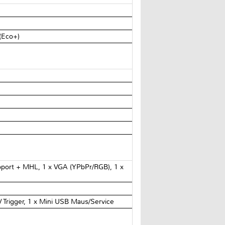
 (Eco+)
pport + MHL, 1 x VGA (YPbPr/RGB), 1 x
 Trigger, 1 x Mini USB Maus/Service