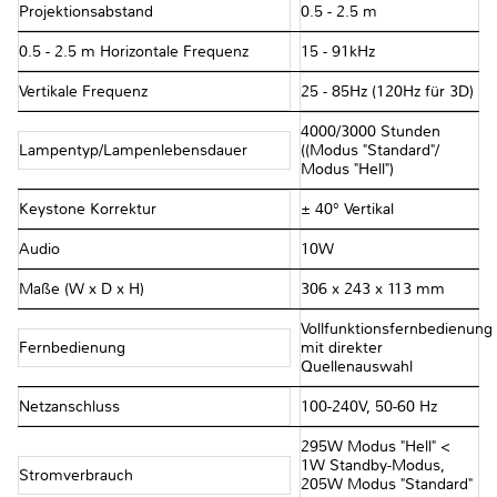
Projektionsabstand
0.5 - 2.5 m
0.5 - 2.5 m Horizontale Frequenz
15 - 91kHz
Vertikale Frequenz
25 - 85Hz (120Hz für 3D)
4000/3000 Stunden
Lampentyp/Lampenlebensdauer
((Modus "Standard"/
Modus "Hell")
Keystone Korrektur
± 40° Vertikal
Audio
10W
Maße (W x D x H)
306 x 243 x 113 mm
Vollfunktionsfernbedienung
Fernbedienung
mit direkter
Quellenauswahl
Netzanschluss
100-240V, 50-60 Hz
295W Modus "Hell" <
1W Standby-Modus,
Stromverbrauch
205W Modus "Standard"