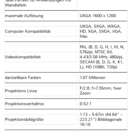
Tafel Perfekt für Anwendungen mit
Wandtafeln
maximale Auflösung
UXGA 1600 x 1200
UXGA, SXGA, WXGA,
Computer Kompatibilität
HD, XGA, SVGA, VGA,
Mac
PAL (B, D, G, H, I, M, N,
576i/p), NTSC (M,
Videokompatibilität
4.43/3.58 MHz, 480i/p),
SECAM (B, D, G, K, K1,
L), HD (1080i, 720p)
darstellbare Farben
1.07 Millionen
F/2.8; f=7.35mm, fixer
Projektions Linse
Zoom
Projektionsverhältnis
0.52:1
1.13 – 5.67m (44.64” –
Projektionsbildgröße
223.21”) Bilddiagonale
16:10