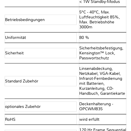
< 1W Standby-Modus
5°C - 40°C, Max.
Luftfeuchtigkeit 85%,
Betriebsbedingungen
Max. Betriebshöhe
3000m
Uniformität
80 %
Sicherheitsbefestigung,
Sicherheit
Kensington™ Lock,
Passwortschutz
Linsenabdeckung,
Netzkabel, VGA-Kabel,
Infrarot-Fernbedienung
Standard Zubehör
mit Batterien,
Kurzanleitung, CD-
Handbuch, Garantiekarte
Deckenhalterung -
optionales Zubehör
OPCWM835
RoHS
wird erfüllt
120 Hz Frame Sequential