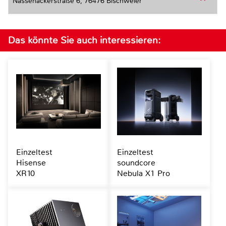
Nassenackerstraße 6,
76476 Bischweier
Das könnte Sie auch interessieren:
Einzeltest
Einzeltest
Hisense
soundcore
XR10
Nebula X1 Pro