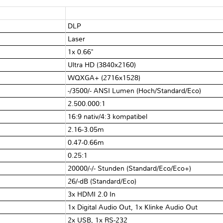
DLP
Laser
1x 0.66"
Ultra HD (3840x2160)
WQXGA+ (2716x1528)
-/​3500/​- ANSI Lumen (Hoch/​Standard/​Eco)
2.500.000:1
16:9 nativ/​4:3 kompatibel
2.16-3.05m
0.47-0.66m
0.25:1
20000/​-/​- Stunden (Standard/​Eco/​Eco+)
26/​-dB (Standard/​Eco)
3x HDMI 2.0 In
1x Digital Audio Out, 1x Klinke Audio Out
2x USB, 1x RS-232