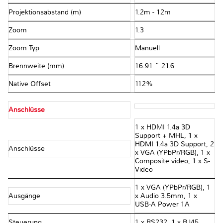
Projektionsabstand (m)
1.2m - 12m
Zoom
1.3
Zoom Typ
Manuell
Brennweite (mm)
16.91 ~ 21.6
Native Offset
112%
Anschlüsse
1 x HDMI 1.4a 3D
Support + MHL, 1 x
HDMI 1.4a 3D Support, 2
Anschlüsse
x VGA (YPbPr/RGB), 1 x
Composite video, 1 x S-
Video
1 x VGA (YPbPr/RGB), 1
Ausgänge
x Audio 3.5mm, 1 x
USB-A Power 1A
Steuerung
1 x RS232, 1 x RJ45