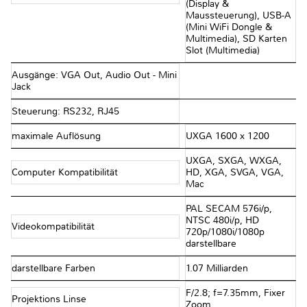
(Display &
Maussteuerung), USB-A
(Mini WiFi Dongle &
Multimedia), SD Karten
Slot (Multimedia)
Ausgänge: VGA Out, Audio Out - Mini
Jack
Steuerung: RS232, RJ45
maximale Auflösung
UXGA 1600 x 1200
UXGA, SXGA, WXGA,
Computer Kompatibilität
HD, XGA, SVGA, VGA,
Mac
PAL SECAM 576i/p,
NTSC 480i/p, HD
Videokompatibilität
720p/1080i/1080p
darstellbare
darstellbare Farben
1.07 Milliarden
F/2.8; f=7.35mm, Fixer
Projektions Linse
Zoom