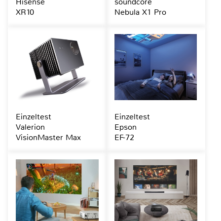
Hisense
soundcore
XR10
Nebula X1 Pro
Einzeltest
Einzeltest
Valerion
Epson
VisionMaster Max
EF-72