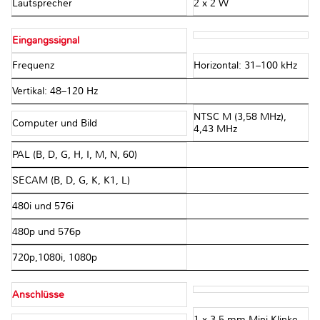
Lautsprecher
2 x 2 W
Eingangssignal
Frequenz
Horizontal: 31–100 kHz
Vertikal: 48–120 Hz
NTSC M (3,58 MHz),
Computer und Bild
4,43 MHz
PAL (B, D, G, H, I, M, N, 60)
SECAM (B, D, G, K, K1, L)
480i und 576i
480p und 576p
720p,1080i, 1080p
Anschlüsse
1 x 3,5 mm Mini-Klinke