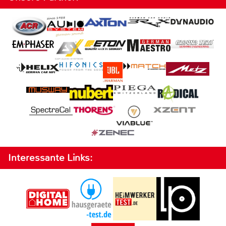
Interessante Links: