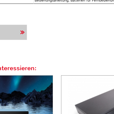
Bedienungsanleitung, Batterien für Fernbedienun
teressieren: