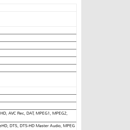
CHD, AVC Rec, DAT, MPEG1, MPEG2,
 TrueHD, DTS, DTS-HD Master Audio, MPEG