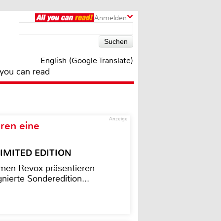
Anmelden
English (Google Translate)
 you can read
Anzeige
ren eine
– LIMITED EDITION
men Revox präsentieren
nierte Sonderedition...