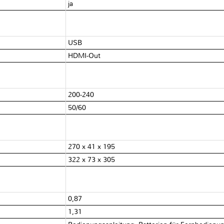
ja
USB
HDMI-Out
200-240
50/60
270 x 41 x 195
322 x 73 x 305
0,87
1,31