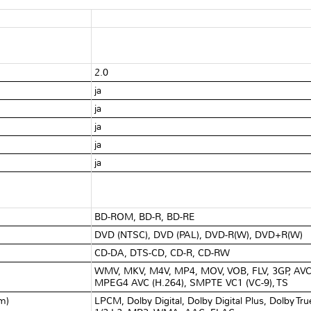
2.0
ja
ja
ja
ja
ja
BD-ROM, BD-R, BD-RE
DVD (NTSC), DVD (PAL), DVD-R(W), DVD+R(W)
CD-DA, DTS-CD, CD-R, CD-RW
WMV, MKV, M4V, MP4, MOV, VOB, FLV, 3GP, AV
MPEG4 AVC (H.264), SMPTE VC1 (VC-9), TS
am)
LPCM, Dolby Digital, Dolby Digital Plus, Dolby