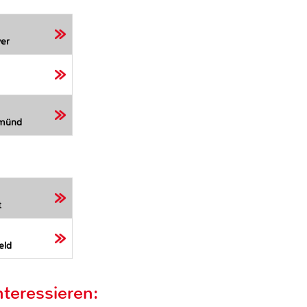
er
Gmünd
t
eld
teressieren: