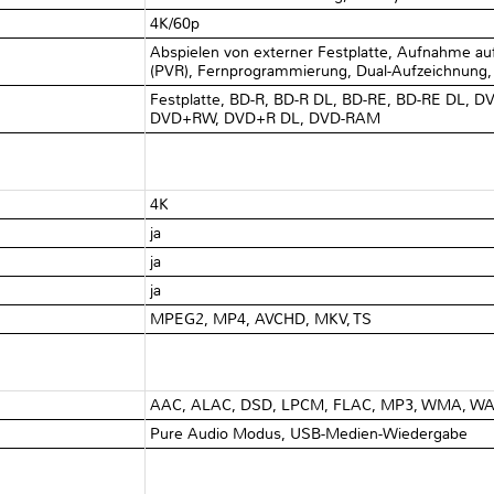
4K/60p
Abspielen von externer Festplatte, Aufnahme au
(PVR), Fernprogrammierung, Dual-Aufzeichnung
Festplatte, BD-R, BD-R DL, BD-RE, BD-RE DL, 
DVD+RW, DVD+R DL, DVD-RAM
4K
ja
ja
ja
MPEG2, MP4, AVCHD, MKV, TS
AAC, ALAC, DSD, LPCM, FLAC, MP3, WMA, W
Pure Audio Modus, USB-Medien-Wiedergabe