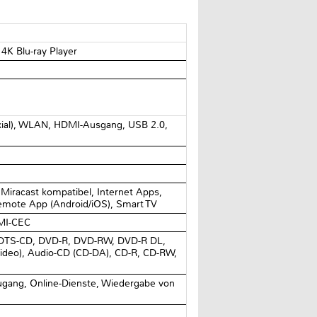
 4K Blu-ray Player
axial), WLAN, HDMI-Ausgang, USB 2.0,
Miracast kompatibel, Internet Apps,
Remote App (Android/iOS), Smart TV
DMI-CEC
 DTS-CD, DVD-R, DVD-RW, DVD-R DL,
ideo), Audio-CD (CD-DA), CD-R, CD-RW,
ugang, Online-Dienste, Wiedergabe von