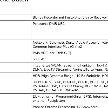
Blu-ray Recorder mit Festplatte, Blu-ray Receiver,
Panasonic DMR-UBC
Netzwerk (Ethernet), Digital Audio-Ausgang (ko
Common Interface Plus (CI+) x2
Twin HD Tuner (DVB-C/-T)
500 GB
integriertes WLAN, Streaming-Funktion, Hbb-TV, 
DLNA, Live TV Streaming, Vorinstallierte Apps, 
HDR (High Dynamic Range), 10 Bit Farbtiefe, H
3D BD-ROM, BD-R, BD-R DL, BD-RE, BD-RE DL,
DVD-RAM, USB, Ultra HD Blu-ray, BD-ROM (BD-V
DVD+R, DVD+R DL, DVD+RW
Elektronischer Programmführer (EPG), Internetz
externen Festplatten
Precise Chroma Processing, TV Anywhere