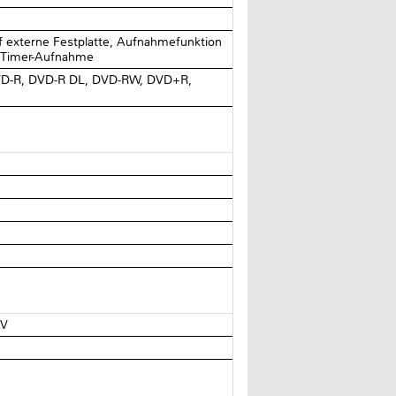
f externe Festplatte, Aufnahmefunktion
, Timer-Aufnahme
DVD-R, DVD-R DL, DVD-RW, DVD+R,
AV