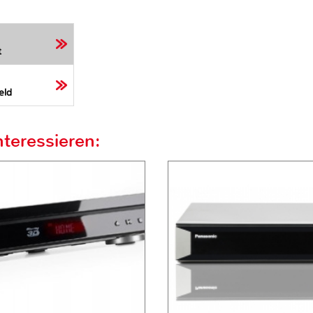
t
eld
teressieren: