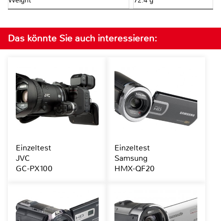
Weight
72.4 g
Das könnte Sie auch interessieren:
Einzeltest
Einzeltest
JVC
Samsung
GC-PX100
HMX-QF20