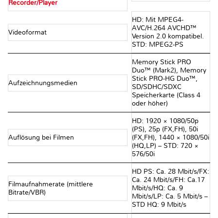
Recorder/Player
HD: Mit MPEG4-
AVC/H.264 AVCHD™
Videoformat
Version 2.0 kompatibel.
STD: MPEG2-PS
Memory Stick PRO
Duo™ (Mark2), Memory
Stick PRO-HG Duo™,
Aufzeichnungsmedien
SD/SDHC/SDXC
Speicherkarte (Class 4
oder höher)
HD: 1920 × 1080/50p
(PS), 25p (FX,FH), 50i
Auflösung bei Filmen
(FX,FH), 1440 × 1080/50i
(HQ,LP) – STD: 720 ×
576/50i
HD PS: Ca. 28 Mbit/s/FX:
Ca. 24 Mbit/s/FH: Ca.17
Filmaufnahmerate (mittlere
Mbit/s/HQ: Ca. 9
Bitrate/VBR)
Mbit/s/LP: Ca. 5 Mbit/s –
STD HQ: 9 Mbit/s