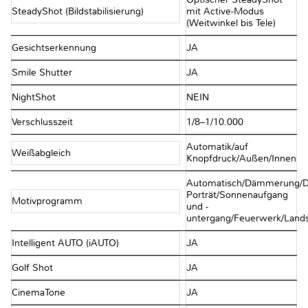
SteadyShot (Bildstabilisierung)
mit Active-Modus
(Weitwinkel bis Tele)
Gesichtserkennung
JA
Smile Shutter
JA
NightShot
NEIN
Verschlusszeit
1/8–1/10.000
Automatik/auf
Weißabgleich
Knopfdruck/Außen/Innen
Automatisch/Dämmerung/
Porträt/Sonnenaufgang
Motivprogramm
und -
untergang/Feuerwerk/Landsc
Intelligent AUTO (iAUTO)
JA
Golf Shot
JA
CinemaTone
JA