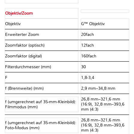
Objektiv/Zoom
Objektiv
G™ Objektiv
Erweiterter Zoom
20fach
Zoomfaktor (optisch)
12fach
Zoomfaktor (digital)
160fach
Filterdurchmesser (mm)
30
F
1,8-3,4
f (Brennweite) (mm)
2,9 mm–34,8 mm
26,8 mm–321,6 mm
f (umgerechnet auf 35-mm-Kleinbild):
(16:9), 32,8 mm–393,6
Filmmodus (mm)
mm (4:3)
26,8 mm–321,6 mm
f (umgerechnet auf 35-mm-Kleinbild):
(16:9), 32,8 mm–393,6
Foto-Modus (mm)
mm (4:3)