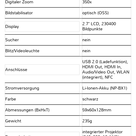
Digitaler Zoom
350x
Bildstabilisator
optisch (OSS)
2.7" LCD, 230400
Display
Bildpunkte
Sucher
nein
Blitz/Videoleuchte
nein
USB 2.0 (Ladefunktion),
HDMI Out, HDMI In,
Anschlüsse
Audio/​Video Out, WLAN
(integriert), NFC
Stromversorgung
Li-Ionen-Akku (NP-BX1)
Farbe
schwarz
Abmessungen (BxHxT)
59x60x128mm
Gewicht
235g
integrierter Projektor