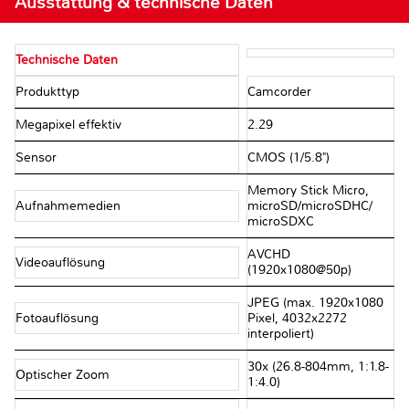
Ausstattung & technische Daten
Technische Daten
Produkttyp
Camcorder
Megapixel effektiv
2.29
Sensor
CMOS (1/5.8")
Memory Stick Micro,
Aufnahmemedien
microSD/​microSDHC/​
microSDXC
AVCHD
Videoauflösung
(1920x1080@50p)
JPEG (max. 1920x1080
Fotoauflösung
Pixel, 4032x2272
interpoliert)
30x (26.8-804mm, 1:1.8-
Optischer Zoom
1:4.0)