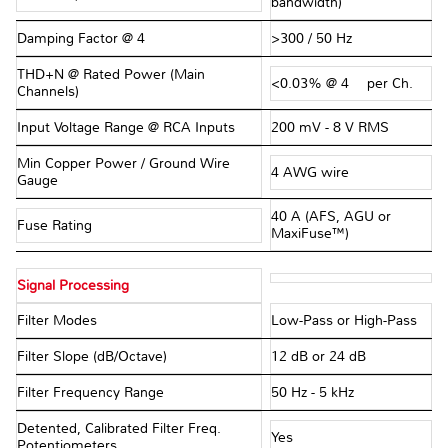
bandwidth)
Damping Factor @ 4 Ω
>300 / 50 Hz
THD+N @ Rated Power (Main
<0.03% @ 4 Ω per Ch.
Channels)
Input Voltage Range @ RCA Inputs
200 mV - 8 V RMS
Min Copper Power / Ground Wire
4 AWG wire
Gauge
40 A (AFS, AGU or
Fuse Rating
MaxiFuse™)
Signal Processing
Filter Modes
Low-Pass or High-Pass
Filter Slope (dB/Octave)
12 dB or 24 dB
Filter Frequency Range
50 Hz - 5 kHz
Detented, Calibrated Filter Freq.
Yes
Potentiometers