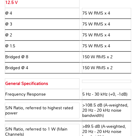
12.5 V
@ 4 Ω
75 W RMS x 4
@ 3 Ω
75 W RMS x 4
@ 2 Ω
75 W RMS x 4
@ 1.5 Ω
75 W RMS x 4
Bridged @ 8 Ω
150 W RMS x 2
Bridged @ 4 Ω
150 W RMS x 2
General Specifications
Frequency Response
5 Hz - 30 kHz (+0, -1dB)
>108.5 dB (A-weighted,
S/N Ratio, referred to highest rated
20 Hz - 20 kHz noise
power
bandwidth)
>89.5 dB (A-weighted,
S/N Ratio, referred to 1 W (Main
20 Hz - 20 kHz noise
Channels)