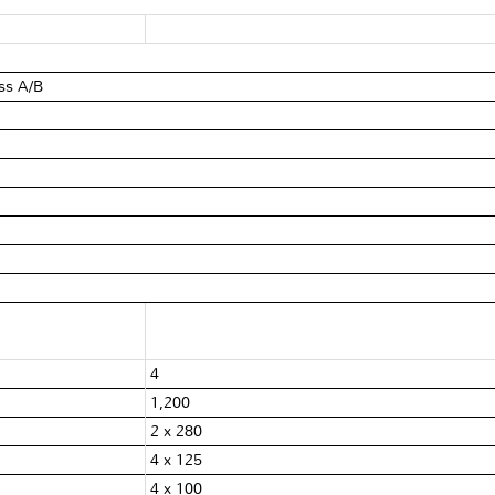
ss A/B
4
1,200
2 x 280
4 x 125
4 x 100