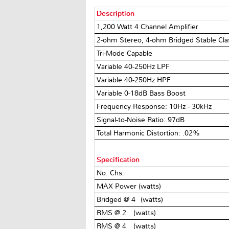
Description
1,200 Watt 4 Channel Amplifier
2-ohm Stereo, 4-ohm Bridged Stable Cla
Tri-Mode Capable
Variable 40-250Hz LPF
Variable 40-250Hz HPF
Variable 0-18dB Bass Boost
Frequency Response: 10Hz - 30kHz
Signal-to-Noise Ratio: 97dB
Total Harmonic Distortion: .02%
Specification
No. Chs.
MAX Power (watts)
Bridged @ 4Ω(watts)
RMS @ 2Ω (watts)
RMS @ 4Ω (watts)