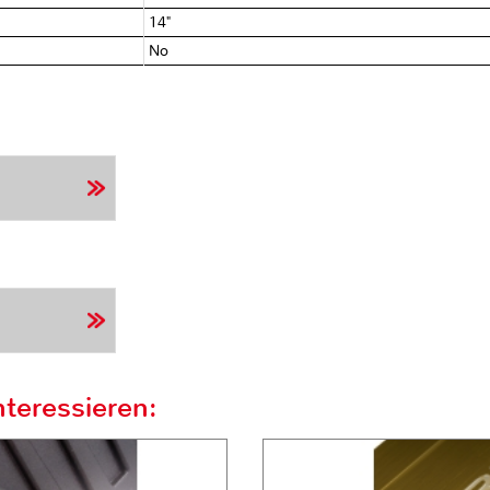
14"
No
teressieren: