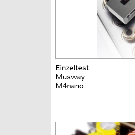
Einzeltest
Musway
M4nano