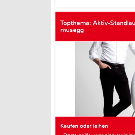
Topthema: Aktiv-Standlau
musegg
Kaufen oder leihen