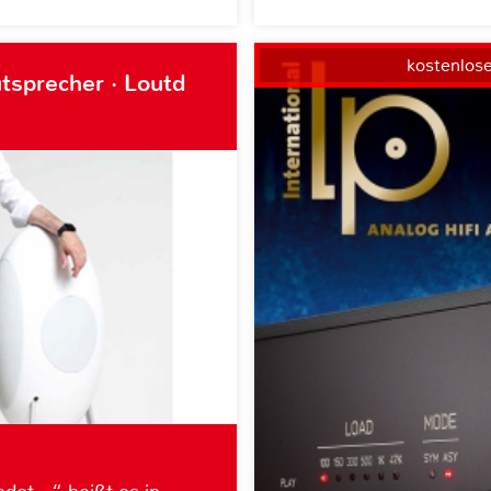
kostenlos
tsprecher · Loutd