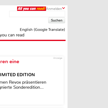
Anmelden
English (Google Translate)
 you can read
Anzeige
ren eine
– LIMITED EDITION
men Revox präsentieren
nierte Sonderedition...