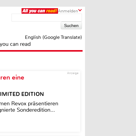
Anmelden
English (Google Translate)
 you can read
Anzeige
ren eine
– LIMITED EDITION
men Revox präsentieren
nierte Sonderedition...