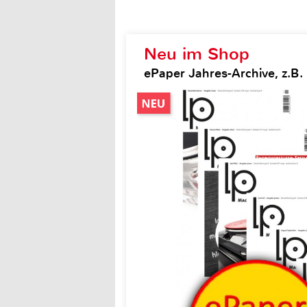
Neu im Shop
ePaper Jahres-Archive, z.B.