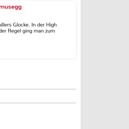
d musegg
illers Glocke. In der High
In der Regel ging man zum