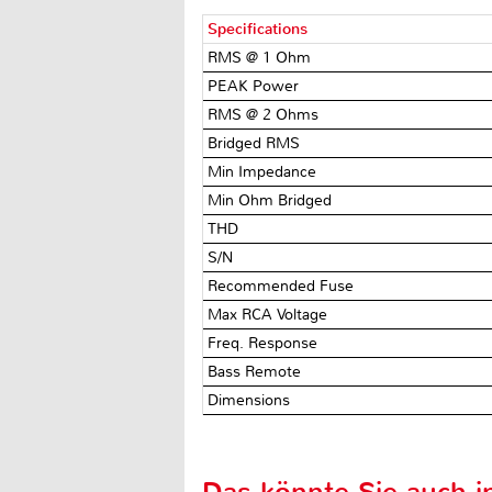
Specifications
RMS @ 1 Ohm
PEAK Power
RMS @ 2 Ohms
Bridged RMS
Min Impedance
Min Ohm Bridged
THD
S/N
Recommended Fuse
Max RCA Voltage
Freq. Response
Bass Remote
Dimensions
Das könnte Sie auch in