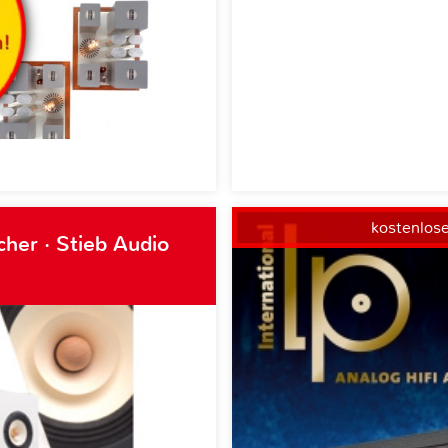
kostenlos
her · Stieb Audio