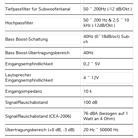
Tiefpassfilter für Subwooferkanal
50 ~ 200Hz (-12 dB/Okt.)
50 ~ 200 Hz & 2,5 ~ 10
Hochpassfilter
kHz (-12dB/Okt.)
40Hz (0~18dB/oct) Sub-
Bass Boost-Schaltung
ch
Bass Boost-Übertragungsbereich
40Hz
Eingangsempfindlichkeit
0,2 ~ 5V
Lautsprecher
4 ~ 12V
Eingangsempfindlichkeit
Eingangsimpedanz
10 kΩ
Signal/Rauschabstand
100 dB
76 dBA (bezogen auf 1
Signal/Rauschabstand (CEA-2006)
Watt an 4 Ohm)
Übertragungsbereich (+0 dB, -3 dB)
20 Hz ~ 50000 Hz