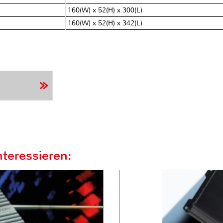
160(W) x 52(H) x 300(L)
160(W) x 52(H) x 342(L)
teressieren: