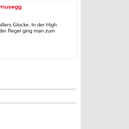
d musegg
illers Glocke. In der High
In der Regel ging man zum