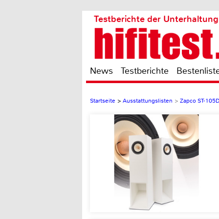
Testberichte der Unterhaltung
News
Testberichte
Bestenlist
Startseite
>
Ausstattungslisten
>
Zapco ST-105