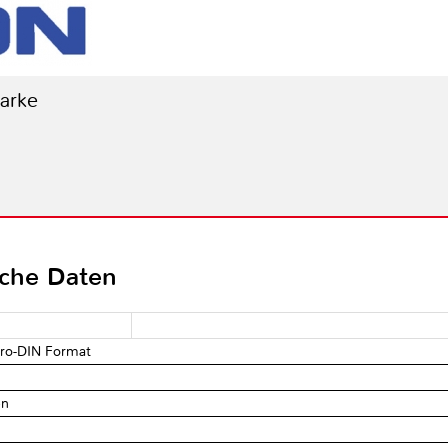
Marke
sche Daten
uro-DIN Format
en