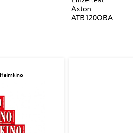
Einzeltest
Axton
ATB120QBA
 Heimkino