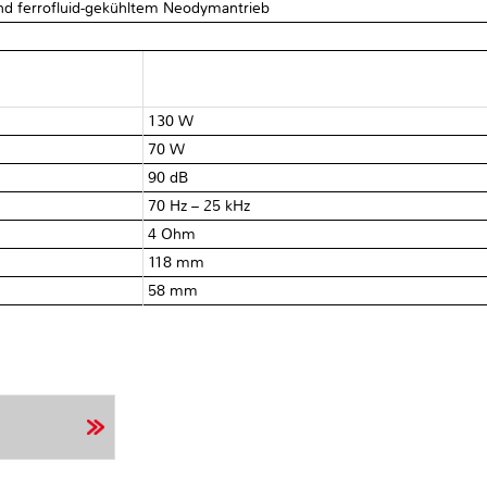
d ferrofluid-gekühltem Neodymantrieb
130 W
70 W
90 dB
70 Hz – 25 kHz
4 Ohm
118 mm
58 mm