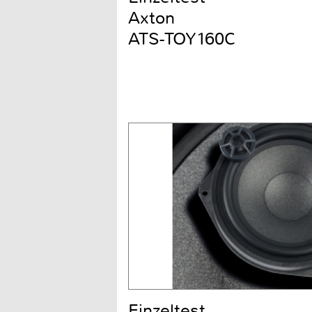
Axton
ATS-TOY160C
Einzeltest