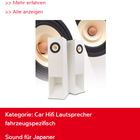
>> Mehr erfahren
>> Alle anzeigen
Kategorie: Car Hifi Lautsprecher
fahrzeugspezifisch
Sound für Japaner