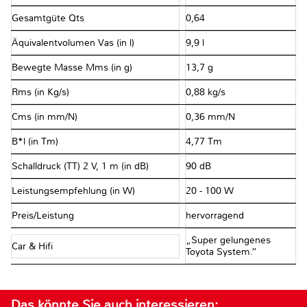
Gesamtgüte Qts
0,64
Äquivalentvolumen Vas (in l)
9,9 l
Bewegte Masse Mms (in g)
13,7 g
Rms (in Kg/s)
0,88 kg/s
Cms (in mm/N)
0,36 mm/N
B*l (in Tm)
4,77 Tm
Schalldruck (TT) 2 V, 1 m (in dB)
90 dB
Leistungsempfehlung (in W)
20 - 100 W
Preis/Leistung
hervorragend
„Super gelungenes
Car & Hifi
Toyota System.“
Das könnte Sie auch interessieren: