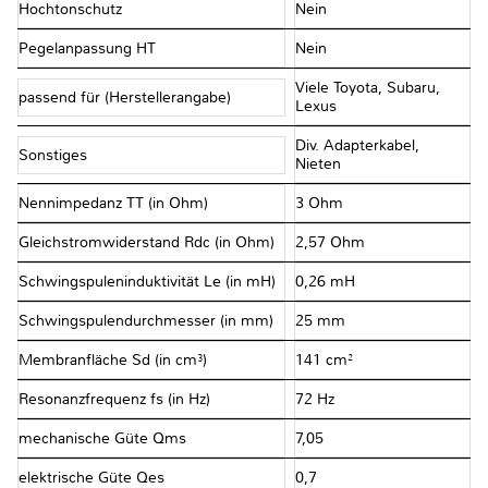
Hochtonschutz
Nein
Pegelanpassung HT
Nein
Viele Toyota, Subaru,
passend für (Herstellerangabe)
Lexus
Div. Adapterkabel,
Sonstiges
Nieten
Nennimpedanz TT (in Ohm)
3 Ohm
Gleichstromwiderstand Rdc (in Ohm)
2,57 Ohm
Schwingspuleninduktivität Le (in mH)
0,26 mH
Schwingspulendurchmesser (in mm)
25 mm
Membranfläche Sd (in cm³)
141 cm²
Resonanzfrequenz fs (in Hz)
72 Hz
mechanische Güte Qms
7,05
elektrische Güte Qes
0,7